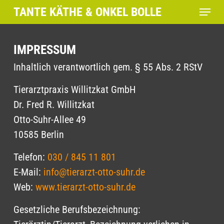
Skip
Menu
TANTE KÄTHE & ONKEL BOLLE
to
main
Close
content
Menu
IMPRESSUM
Inhaltlich verantwortlich gem. § 55 Abs. 2 RStV
Tierarztpraxis Willitzkat GmbH
Dr. Fred R. Willitzkat
Otto-Suhr-Allee 49
10585 Berlin
Telefon:
030 / 845 11 801
E-Mail:
info@tierarzt-otto-suhr.de
Web:
www.tierarzt-otto-suhr.de
Gesetzliche Berufsbezeichnung: